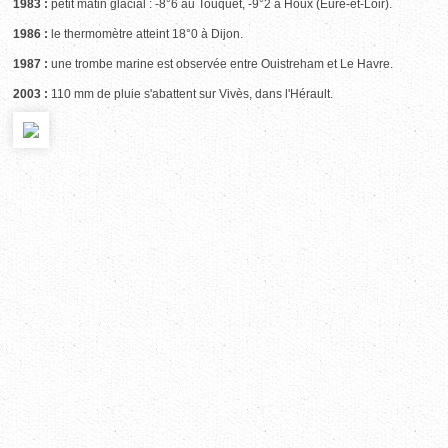
1983 :
petit matin glacial : -8°6 au Touquet, -9°2 à Houx (Eure-et-Loir).
1986 :
le thermomètre atteint 18°0 à Dijon.
1987 :
une trombe marine est observée entre Ouistreham et Le Havre.
2003 :
110 mm de pluie s'abattent sur Vivès, dans l'Hérault.