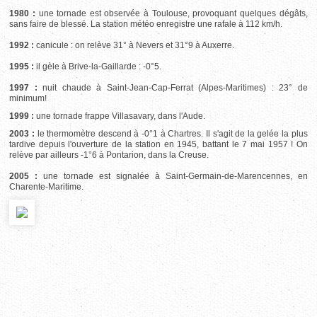
1980 :
une tornade est observée à Toulouse, provoquant quelques dégâts,
sans faire de blessé. La station météo enregistre une rafale à 112 km/h.
1992 :
canicule : on relève 31° à Nevers et 31°9 à Auxerre.
1995 :
il gèle à Brive-la-Gaillarde : -0°5.
1997 :
nuit chaude à Saint-Jean-Cap-Ferrat (Alpes-Maritimes) : 23° de
minimum!
1999 :
une tornade frappe Villasavary, dans l'Aude.
2003 :
le thermomètre descend à -0°1 à Chartres. Il s'agit de la gelée la plus
tardive depuis l'ouverture de la station en 1945, battant le 7 mai 1957 ! On
relève par ailleurs -1°6 à Pontarion, dans la Creuse.
2005 :
une tornade est signalée à Saint-Germain-de-Marencennes, en
Charente-Maritime.