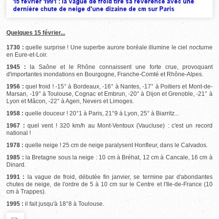
Quelques 15 février...
1730 :
quelle surprise ! Une superbe aurore boréale illumine le ciel nocturne
en Eure-et-Loir.
1945 :
la Saône et le Rhône connaissent une forte crue, provoquant
d'importantes inondations en Bourgogne, Franche-Comté et Rhône-Alpes.
1956 :
quel froid ! -15° à Bordeaux, -16° à Nantes, -17° à Poitiers et Mont-de-
Marsan, -19° à Toulouse, Cognac et Embrun, -20° à Dijon et Grenoble, -21° à
Lyon et Mâcon, -22° à Agen, Nevers et Limoges.
1958 :
quelle douceur ! 20°1 à Paris, 21°9 à Lyon, 25° à Biarritz...
1967 :
quel vent ! 320 km/h au Mont-Ventoux (Vaucluse) : c'est un record
national !
1978 :
quelle neige ! 25 cm de neige paralysent Honfleur, dans le Calvados.
1985 :
la Bretagne sous la neige : 10 cm à Bréhat, 12 cm à Cancale, 16 cm à
Dinard.
1991 :
la vague de froid, débutée fin janvier, se termine par d'abondantes
chutes de neige, de l'ordre de 5 à 10 cm sur le Centre et l'Ile-de-France (10
cm à Trappes).
1995 :
il fait jusqu'à 18°8 à Toulouse.