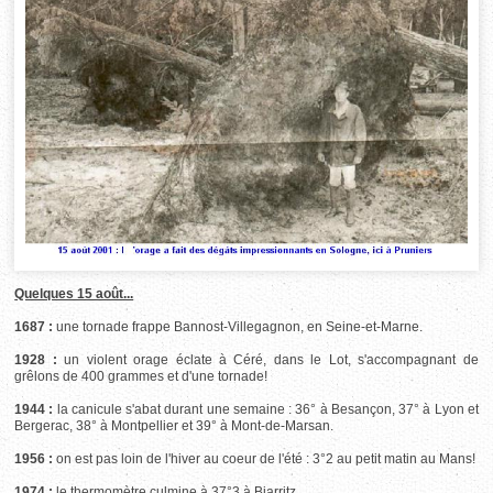
Quelques 15 août...
1687 :
une tornade frappe Bannost-Villegagnon, en Seine-et-Marne.
1928 :
un violent orage éclate à Céré, dans le Lot, s'accompagnant de
grêlons de 400 grammes et d'une tornade!
1944 :
la canicule s'abat durant une semaine : 36° à Besançon, 37° à Lyon et
Bergerac, 38° à Montpellier et 39° à Mont-de-Marsan.
1956 :
on est pas loin de l'hiver au coeur de l'été : 3°2 au petit matin au Mans!
1974 :
le thermomètre culmine à 37°3 à Biarritz.