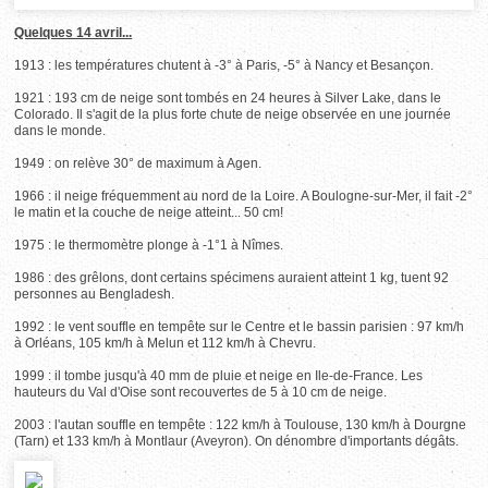
Quelques 14 avril...
1913 : les températures chutent à -3° à Paris, -5° à Nancy et Besançon.
1921 : 193 cm de neige sont tombés en 24 heures à Silver Lake, dans le
Colorado. Il s'agit de la plus forte chute de neige observée en une journée
dans le monde.
1949 : on relève 30° de maximum à Agen.
1966 : il neige fréquemment au nord de la Loire. A Boulogne-sur-Mer, il fait -2°
le matin et la couche de neige atteint... 50 cm!
1975 : le thermomètre plonge à -1°1 à Nîmes.
1986 : des grêlons, dont certains spécimens auraient atteint 1 kg, tuent 92
personnes au Bengladesh.
1992 : le vent souffle en tempête sur le Centre et le bassin parisien : 97 km/h
à Orléans, 105 km/h à Melun et 112 km/h à Chevru.
1999 : il tombe jusqu'à 40 mm de pluie et neige en Ile-de-France. Les
hauteurs du Val d'Oise sont recouvertes de 5 à 10 cm de neige.
2003 : l'autan souffle en tempête : 122 km/h à Toulouse, 130 km/h à Dourgne
(Tarn) et 133 km/h à Montlaur (Aveyron). On dénombre d'importants dégâts.