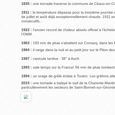
1835 :
une tornade traverse la commune de Céaux-en-Co
1911 :
la température dépasse pour la treizième journée
de juillet et août déjà exceptionnellement chauds. 1911 e
consécutifs...
1922 :
l'ancien record de chaleur absolu officiel à l'échel
l'OMM.
1963 :
193 mm de pluie s'abattent sur Corsavy, dans les 
1984 :
il neige dans la nuit et au petit jour sur le Piton 
1987 :
canicule tardive : 38° à Auch.
1993 :
sale temps sur la France! 56 mm de pluie tombent 
1994 :
un orage de grêle éclate à Toulon. Les grêlons at
2015 :
une tornade a balayé le sud de la Charente-Mariti
particulièrement les secteurs de Saint-Bonnet-sur-Girond