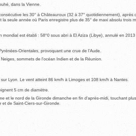
uhé, dans la Vienne.
 consécutive les 30° à Châteauroux (32 à 37° quotidiennement), après 
st la seule année où Paris enregistre plus de 35° de maxi absolu trois 
on mondial est établi : 58°0 sous abri à El Aziza (Libye), annulé en 2013
Pyrénées-Orientales, provoquant une crue de l'Aude.
des Neiges, sommets de l'océan Indien et de la Réunion.
sur Lyon. Le vent atteint 86 km/h à Limoges et 108 km/h à Nantes.
teignent 5 cm de diamètre.
me et le nord de la Gironde dimanche en fin d'après-midi, touchant plu
e et de Saint-Ciers-sur-Gironde.