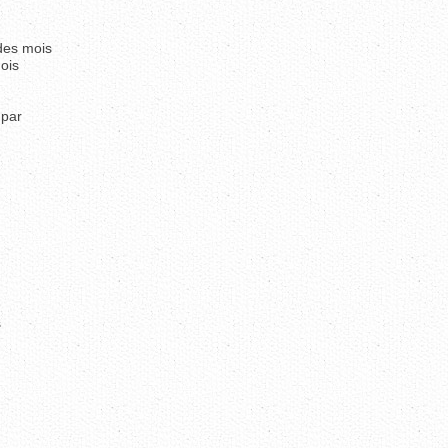
des mois
mois
 par
s