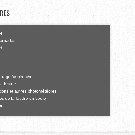
RES
el
tornades
rd
 la gelée blanche
la bruine
ations et autres photométéores
es de la foudre en boule
rt