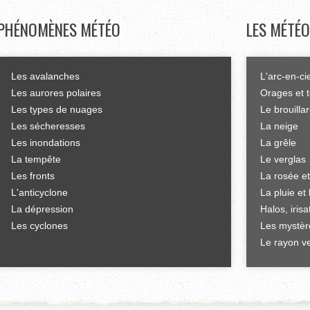
PHÉNOMÈNES
MÉTÉO
LES
MÉTÉO
Les avalanches
L'arc-en-ci
Les aurores polaires
Orages et 
Les types de nuages
Le brouilla
Les sécheresses
La neige
Les inondations
La grêle
La tempête
Le verglas
Les fronts
La rosée et
L'anticyclone
La pluie et 
La dépression
Halos, iris
Les cyclones
Les mystèr
Le rayon ve