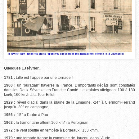
Quelques 13 février...
1781 :
Lille est frappée par une tornade !
1900 :
un "ouragan" traverse la France. D'importants dégâts sont constatés
dans les Deux-Sèvres et en Franche-Comté. Les rafales atteignent 100 à 180
km/h, 160 km/h à la Tour Eiffel.
1929 :
réveil glacial dans la plaine de la Limagne, -24° à Clermont-Ferrand
jusqu'à -30° en campagne.
1956 :
-15° à l'aube à Pau.
1962 :
la tramontane atteint 166 km/h à Perpignan.
1972 :
le vent souffle en tempête à Bordeaux : 133 km/h.
1979 :
une tornade frappe la commune de Joucou, dans l'Aude.