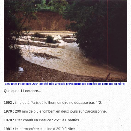
Quelques 11 octobre...
1692 :
il neige à Paris où le thermomètre ne dépasse pas 4°2.
1970 :
200 mm de pluie tombent en deux jours sur Carcassonne.
1978 :
il fait chaud en Beauce : 25°5 à Chartres.
1981 :
le thermomètre culmine à 29°9 à Nice.