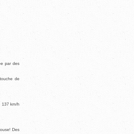
ée par des
 touche de
, 137 km/h
louse! Des