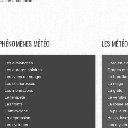
ulation automobile !
PHÉNOMÈNES
MÉTÉO
LES
MÉTÉO
Les avalanches
L'arc-en-ci
Les aurores polaires
Orages et 
Les types de nuages
Le brouilla
Les sécheresses
La neige
Les inondations
La grêle
La tempête
Le verglas
Les fronts
La rosée et
L'anticyclone
La pluie et 
La dépression
Halos, iris
Les cyclones
Les mystèr