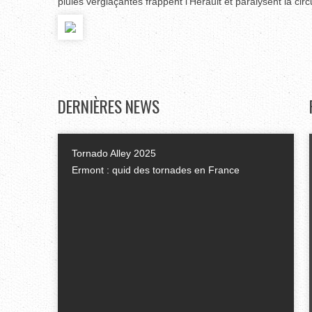
pluies verglaçantes frappent l'Hérault et paralysent la circ
DERNIÈRES
NEWS
Tornado Alley 2025
Ermont : quid des tornades en France