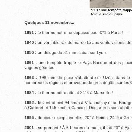
Quelques 11 novembre...
1691 :
le thermomètre ne dépasse pas -0°1 à Paris !
1940 :
un véritable raz de marée lié aux vents violents déf
1950 :
un déluge de 81 mm s'abat sur Lyon.
1961 :
une tempête frappe le Pays Basque et des pluies
vagues géantes.
1963 :
198 mm de pluie s'abattent sur Uzès, dans le 
nombreuses régions et provoque de gros dégâts sur les 
1984 :
le thermomètre atteint 24°4 à Marseille !
1992 :
le vent atteint 94 km/h à Villacoublay et au Bou
à Carteret et 145 km/h à Cancale. Des arbres sont abattu
1995 :
douceur exceptionnelle : 20° à Reims, 24°9 à Gren
2001 :
surprenant ! À 6 heures du matin, il fait 23° à A