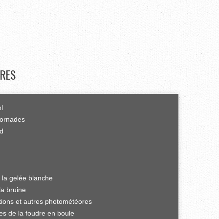
RES
el
tornades
rd
 la gelée blanche
la bruine
ations et autres photométéores
es de la foudre en boule