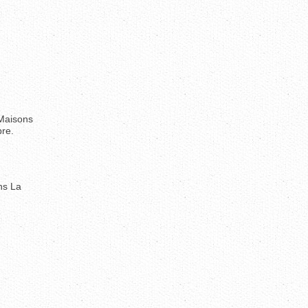
 Maisons
bre.
ns La