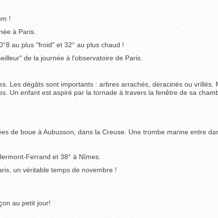
um !
rnée à Paris.
°8 au plus "froid" et 32° au plus chaud !
lleur" de la journée à l'observatoire de Paris.
s. Les dégâts sont importants : arbres arrachés, déracinés ou vrillés.
s. Un enfant est aspiré par la tornade à travers la fenêtre de sa cham
lées de boue à Aubusson, dans la Creuse. Une trombe marine entre da
Clermont-Ferrand et 38° à Nîmes.
aris, un véritable temps de novembre !
çon au petit jour!