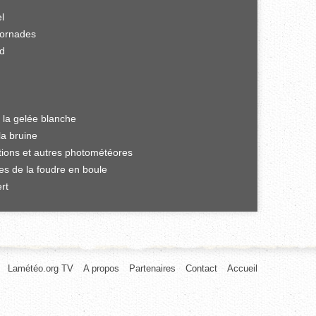
el
tornades
rd
 la gelée blanche
la bruine
ations et autres photométéores
es de la foudre en boule
rt
Lamétéo.org TV
A propos
Partenaires
Contact
Accueil