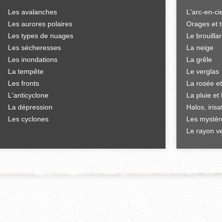
Les avalanches
L'arc-en-ci
Les aurores polaires
Orages et 
Les types de nuages
Le brouilla
Les sécheresses
La neige
Les inondations
La grêle
La tempête
Le verglas
Les fronts
La rosée et
L'anticyclone
La pluie et 
La dépression
Halos, iris
Les cyclones
Les mystèr
Le rayon ve