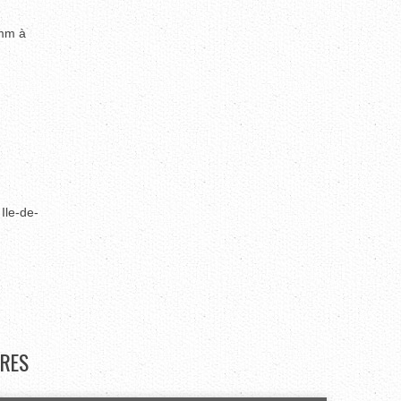
 mm à
Ile-de-
RES