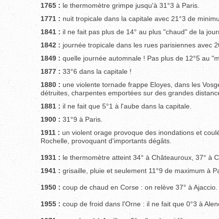
1765 :
le thermomètre grimpe jusqu'à 31°3 à Paris.
1771 :
nuit tropicale dans la capitale avec 21°3 de minim
1841 :
il ne fait pas plus de 14° au plus "chaud" de la jou
1842 :
journée tropicale dans les rues parisiennes avec 20
1849 :
quelle journée automnale ! Pas plus de 12°5 au "mei
1877 :
33°6 dans la capitale !
1880 :
une violente tornade frappe Eloyes, dans les Vosge
détruites, charpentes emportées sur des grandes distance
1881 :
il ne fait que 5°1 à l'aube dans la capitale.
1900 :
31°9 à Paris.
1911 :
un violent orage provoque des inondations et cou
Rochelle, provoquant d'importants dégâts.
1931 :
le thermomètre atteint 34° à Châteauroux, 37° à 
1941 :
grisaille, pluie et seulement 11°9 de maximum à P
1950 :
coup de chaud en Corse : on relève 37° à Ajaccio.
1955 :
coup de froid dans l'Orne : il ne fait que 0°3 à Alen