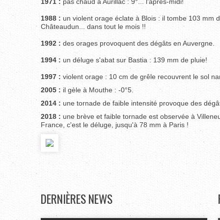
1971 :
pas chaud à Aurillac : 9°... l'après-midi!
1988 :
un violent orage éclate à Blois : il tombe 103 mm 
Châteaudun... dans tout le mois !!
1992 :
des orages provoquent des dégâts en Auvergne.
1994 :
un déluge s'abat sur Bastia : 139 mm de pluie!
1997 :
violent orage : 10 cm de grêle recouvrent le sol nan
2005 :
il gèle à Mouthe : -0°5.
2014 :
une tornade de faible intensité provoque des dégât
2018 :
une brève et faible tornade est observée à Villene
France, c'est le déluge, jusqu'à 78 mm à Paris !
DERNIÈRES
NEWS