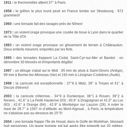
1911 :
le thermomètre atteint 37° à Paris.
1958 :
le grêlon le plus lourd pesé en France tombe sur Strasbourg : 972
grammes!!
1960 :
une tornade fait des ravages près de Nîmes!
1973 :
un violent orage provoque une coulée de boue à Lyon dans le quartier
de la Tête d'Or.
1983 :
un violent orage provoque un glissement de terrain à Châteaudun.
Deux enfants meurent, emportés par les flots.
1995 :
des tornades frappent La Ciotat, Saint-Cyr-sur-Mer et Bandol : on
dénombre 30 blessés et d'importants dégâts!
1997 :
un déluge s'abat sur le Midi : 85 mm de pluie à Saint-Girons (Ariège),
99 mm à Borme-les-Mimosas (Var) et 193 mm à Lézignan-Corbières (Aude).
1998 :
la canicule est exceptionnelle : 37°8 à Metz, 39° à Troyes et 41° à
Decize (Nièvre)!
2003 :
la canicule s'éternise... 34°9 à Dunkerque, 38°1 à Rouen, 39°2 à
Nevers... 41.6° à La Ferté Hauterive (03) ; 40.9° à Draguignan et 41.0° au Luc
(83) ; 42.6° à Orange (84) ; 42.9° à Montségur sur Lauzon (26). A noter le
maxi de 28.7° à 1567 m d’altitude au Mont Aigoual... à Paris, la température
ne s'abaisse pas au-dessous de 25°5!
2004 :
une tornade frappe l'île de Houat, dans le Golfe de Morbihan, blessant
huit personnes. Un jeune homme est tué après être emporté sur 20 mètres.