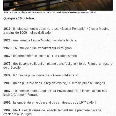
Quelques 10
oc
tobre...
1919 :
il neige sur tout le quart nord-est. 43 cm à Pontarlier, 49 cm à Mouthe,
à moins de 1000 mètres d'altitude !
1921 :
une tornade frappe Montagnac, dans le Gers.
1965 :
165 mm de pluie s'abattent sur Perpignan.
1967 :
le thermomètre culmine à 31° à Carcassonne !
1975 :
des flocons voltigent en plaine dans l'est et en Ile-de-France, un record
de précocité !
1979 :
67 mm de pluie tombent sur Clermont-Ferrand.
1980 :
un an plus tard dans la région voisine, 50 mm de pluie à Limoges.
1987 :
101 mm de pluie s'abattent sur Privas tandis que le vent atteint 104
km/h à Clermont-Ferrand.
1991 :
la température ne descend pas en dessous de 19°7 à Albi !
1992 :
6h21, c'est la durée de l'ensoleillement sur la première décade
d'octobre à Bourges !