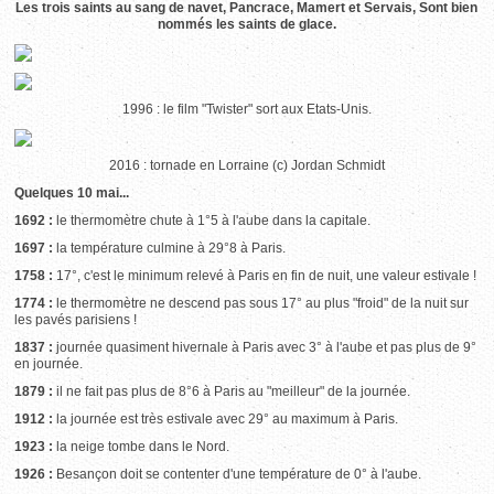
Les trois saints au sang de navet, Pancrace, Mamert et Servais, Sont bien
nommés les saints de glace.
1996 : le film "Twister" sort aux Etats-Unis.
2016 : tornade en Lorraine (c) Jordan Schmidt
Quelques 10 mai...
1692 :
le thermomètre chute à 1°5 à l'aube dans la capitale.
1697 :
la température culmine à 29°8 à Paris.
1758 :
17°, c'est le minimum relevé à Paris en fin de nuit, une valeur estivale !
1774 :
le thermomètre ne descend pas sous 17° au plus "froid" de la nuit sur
les pavés parisiens !
1837 :
journée quasiment hivernale à Paris avec 3° à l'aube et pas plus de 9°
en journée.
1879 :
il ne fait pas plus de 8°6 à Paris au "meilleur" de la journée.
1912 :
la journée est très estivale avec 29° au maximum à Paris.
1923 :
la neige tombe dans le Nord.
1926 :
Besançon doit se contenter d'une température de 0° à l'aube.