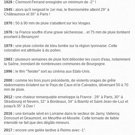
1928 :
Clermont-Ferrand enregistre un minimum de -2° !
1945 :
alors qu'il neigeait le 1er mai, le thermomètre atteint 29° à
Châteauroux et 30° à Paris !
1970 :
50 à 90 mm de pluie s'abattent sur les Vosges.
1976 :
la France souffre d'une grave sécheresse... et 75 mm de pluie tombent
pourtant à Besançon!
1979 :
une pluie colorée de bleu tombe sur la région lyonnaise. Cette
coloration est attribuée à du pollen.
1983 :
plusieurs semaines de pluie font déborder les cours d'eau, notamment
la Saône, inondant de nombreuses communes de Bourgogne.
1996 :
le film "Twister" sort au cinéma aux Etats-Unis.
2000 :
comme les trois jours précédents, de violents orages de grêle
stationnaires éclatent sur le Pays de Caux et le Calvados, déversant 50 à 70
mm de pluie.
2012 :
une chaleur remarquable enveloppe la France : 29° à Paris, 30° à
Strasbourg et Nevers, 32° à Bordeaux, 34° à Biarritz et Saint-Jean-de-Luz et
jusqu'à 35° à Dax !
2016 :
une tornade sévit en Lorraine dans le secteur de Jarny, Valleroy,
Doncourt et Giraumont, en Meurthe-et-Moselle. Cette tornade de faible
intensité ne fait que des dégâts mineurs.
2017 :
encore une gelée tardive à Reims avec -1°.