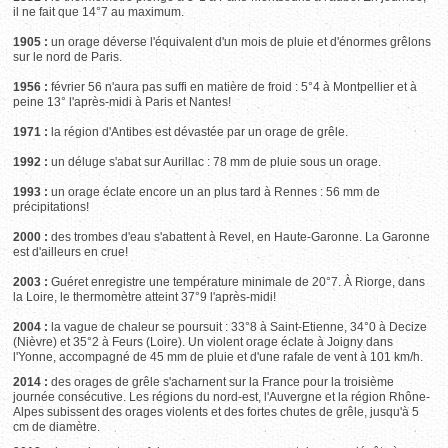
il ne fait que 14°7 au maximum.
1905 :
un orage déverse l'équivalent d'un mois de pluie et d'énormes grêlons
sur le nord de Paris.
1956 :
février 56 n'aura pas suffi en matière de froid : 5°4 à Montpellier et à
peine 13° l'après-midi à Paris et Nantes!
1971 :
la région d'Antibes est dévastée par un orage de grêle.
1992 :
un déluge s'abat sur Aurillac : 78 mm de pluie sous un orage.
1993 :
un orage éclate encore un an plus tard à Rennes : 56 mm de
précipitations!
2000 :
des trombes d'eau s'abattent à Revel, en Haute-Garonne. La Garonne
est d'ailleurs en crue!
2003 :
Guéret enregistre une température minimale de 20°7. À Riorge, dans
la Loire, le thermomètre atteint 37°9 l'après-midi!
2004 :
la vague de chaleur se poursuit : 33°8 à Saint-Etienne, 34°0 à Decize
(Nièvre) et 35°2 à Feurs (Loire). Un violent orage éclate à Joigny dans
l'Yonne, accompagné de 45 mm de pluie et d'une rafale de vent à 101 km/h.
2014 :
des orages de grêle s'acharnent sur la France pour la troisième
journée consécutive. Les régions du nord-est, l'Auvergne et la région Rhône-
Alpes subissent des orages violents et des fortes chutes de grêle, jusqu'à 5
cm de diamètre.