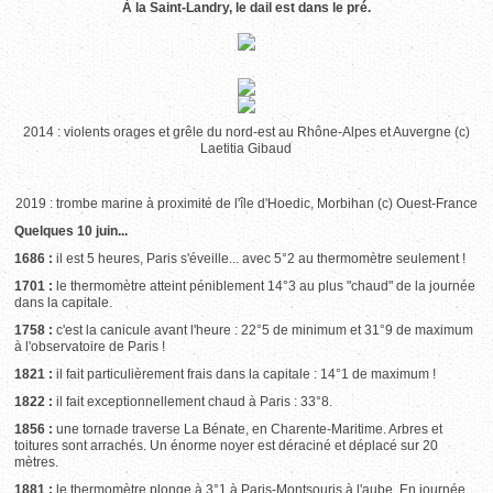
À la Saint-Landry, le dail est dans le pré.
2014 : violents orages et grêle du nord-est au Rhône-Alpes et Auvergne (c)
Laetitia Gibaud
2019 : trombe marine à proximité de l'île d'Hoedic, Morbihan (c) Ouest-France
Quelques 10 juin...
1686 :
il est 5 heures, Paris s'éveille... avec 5°2 au thermomètre seulement !
1701 :
le thermomètre atteint péniblement 14°3 au plus "chaud" de la journée
dans la capitale.
1758 :
c'est la canicule avant l'heure : 22°5 de minimum et 31°9 de maximum
à l'observatoire de Paris !
1821 :
il fait particulièrement frais dans la capitale : 14°1 de maximum !
1822 :
il fait exceptionnellement chaud à Paris : 33°8.
1856 :
une tornade traverse La Bénate, en Charente-Maritime. Arbres et
toitures sont arrachés. Un énorme noyer est déraciné et déplacé sur 20
mètres.
1881 :
le thermomètre plonge à 3°1 à Paris-Montsouris à l'aube. En journée,