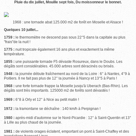
Pluie du dix juillet, Mouille sept fois, Du moissonneur le bonnet.
1968 : une tornade abat 125.000 m2 de forêt en Moselle et Alsace !
Quelques 10 juillet...
1759 :
le thermomètre ne descend pas sous 22°5 dans la capitale au plus
"frais"de la nuit !
1775 :
nuit tropicale également 16 ans plus et exactement la même
température.
1855 :
une puissante tornade F5 dévaste Rosureux, dans le Doubs. Les
dégâts sont considérables. 45.000 arbres sont déracinés ou brisés.
1948 :
la journée débute fraîchement au nord de la Loire : 6° à Nantes, 4°9 à
Poitiers. Il ne fait pas plus de 12° la journée à Nancy et 13°5 à Paris !
1968 :
une forte tornade frappe la Moselle jusqu'à Uberach (Bas-Rhin). Les
dégâts sont très importants. 125000 m2 de forêts sont dévastés !
1969 :
6°8 à Orly et 12° à Nice au petit matin !
1972 :
la tramontane se déchaîne : 140 km/h à Perpignan !
1980 :
après-midi d'automne sur le Nord-Picardie : 12° à Saint-Quentin et 13°
à Lille au plus chaud de la journée.
1981 :
de violents orages éclatent, emportant un pont à Saint-Chaffey et des