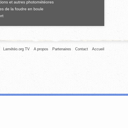
ations et autres photométéores
es de la foudre en boule
rt
Lamétéo.org TV
A propos
Partenaires
Contact
Accueil
afic. Nous partageons également des informations sur l'utilisation de notre
rnies ou qu'ils ont collectées lors de votre utilisation de leurs services.