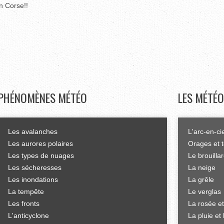
n Corse!!
PHÉNOMÈNES
MÉTÉO
LES
MÉTÉO
Les avalanches
L'arc-en-ci
Les aurores polaires
Orages et 
Les types de nuages
Le brouilla
Les sécheresses
La neige
Les inondations
La grêle
La tempête
Le verglas
Les fronts
La rosée et
L'anticyclone
La pluie et 