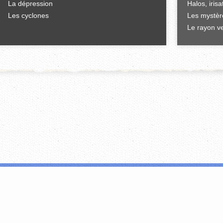
La dépression
Halos, iris
Les cyclones
Les mystèr
Le rayon ve
'offrir des fonctionnalités relatives aux médias sociaux et d'analyser notre tr
i peuvent combiner celles-ci avec d'autres informations que vous leur avez fou
FERMER
EN SAVOIR PLUS