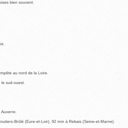
bises bien souvent.
is.
empête au nord de la Loire.
 le sud-ouest.
 Auxerre.
Moutiers-Brûlé (Eure-et-Loir), 92 mm à Rebais (Seine-et-Marne).