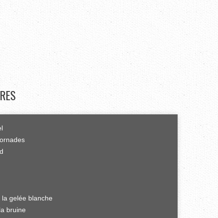
RES
el
tornades
rd
 la gelée blanche
la bruine