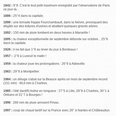
1842 :
9°8. C'est le tout petit maximum enregistré par l'observatoire de Paris
ce jour-là...
1886 :
25°4 dans la capitale.
1890 :
une tornade frappe Fourchambault, dans la Nièvre, provoquant des
dégâts sur des toitures d'usines et abattant quelques grands arbres.
1892 :
150 mm de pluie tombent en deux heures à Marseille !
1895 :
la chaleur exceptionnelle de septembre déborde sur octobre... 25°6
dans la capitale.
1926 :
il ne fait que 1°6 au lever du jour à Bordeaux !
1957 :
-2°6 à Luxeuil le matin !
1959 :
la chaleur joue les prolongations : 26°9 à Abbeville.
1983 :
29°8 à Montpellier.
1984 :
un déluge s'abat sur la Beauce après un mois de septembre record
(151 mm) : 49,6 mm à Chartres.
1985 :
l'été (tardif!) traîne en longueur : 27°5 à Lille, 28°8 à Chartres, 30°1 à
Orléans et 31°7 à Bourges !
1990
: 266 mm de pluie arrosent Privas.
1997 :
coup de chaud tardif sur la France avec 28° à Nantes et Châteaudun.