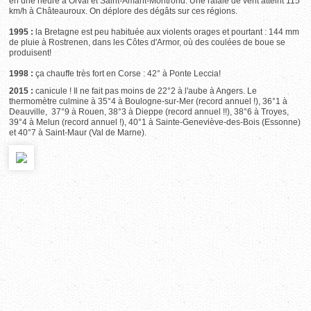
en une heure à Orval et Saint-Amant-Montrond. Une rafale de vent atteint 115
km/h à Châteauroux. On déplore des dégâts sur ces régions.
1995 :
la Bretagne est peu habituée aux violents orages et pourtant : 144 mm
de pluie à Rostrenen, dans les Côtes d'Armor, où des coulées de boue se
produisent!
1998 :
ça chauffe très fort en Corse : 42° à Ponte Leccia!
2015 :
canicule ! Il ne fait pas moins de 22°2 à l'aube à Angers. Le
thermomètre culmine à 35°4 à Boulogne-sur-Mer (record annuel !), 36°1 à
Deauville, 37°9 à Rouen, 38°3 à Dieppe (record annuel !!), 38°6 à Troyes,
39°4 à Melun (record annuel !), 40°1 à Sainte-Geneviève-des-Bois (Essonne)
et 40°7 à Saint-Maur (Val de Marne).