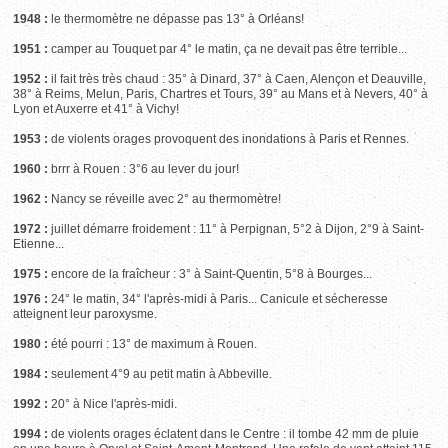
1948 :
le thermomètre ne dépasse pas 13° à Orléans!
1951 :
camper au Touquet par 4° le matin, ça ne devait pas être terrible...
1952 :
il fait très très chaud : 35° à Dinard, 37° à Caen, Alençon et Deauville,
38° à Reims, Melun, Paris, Chartres et Tours, 39° au Mans et à Nevers, 40° à
Lyon et Auxerre et 41° à Vichy!
1953 :
de violents orages provoquent des inondations à Paris et Rennes.
1960 :
brrr à Rouen : 3°6 au lever du jour!
1962 :
Nancy se réveille avec 2° au thermomètre!
1972 :
juillet démarre froidement : 11° à Perpignan, 5°2 à Dijon, 2°9 à Saint-
Etienne...
1975 :
encore de la fraîcheur : 3° à Saint-Quentin, 5°8 à Bourges...
1976 :
24° le matin, 34° l'après-midi à Paris... Canicule et sécheresse
atteignent leur paroxysme.
1980 :
été pourri : 13° de maximum à Rouen.
1984 :
seulement 4°9 au petit matin à Abbeville.
1992 :
20° à Nice l'après-midi.
1994 :
de violents orages éclatent dans le Centre : il tombe 42 mm de pluie