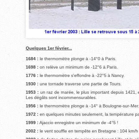
Quelques 1er février...
1684 :
le thermomètre plonge à -14°0 à Paris.
1698 :
on relève un minimum de -12°6 à Paris.
1776 :
le thermomètre s'effondre à -22°5 à Nancy.
1930 :
une tornade traverse une partie de Tours.
1953 :
un raz de marée, le plus important depuis 1421,
Les dégâts sont incommensurables.
1956 :
le thermomètre plonge à -14° à Boulogne-sur-Mer
1972 :
en quelques minutes seulement, la température pas
1999 :
Ajaccio enregistre un minimum de -4°5 !
2002 :
le vent souffle en tempête en Bretagne : 104 km/h 