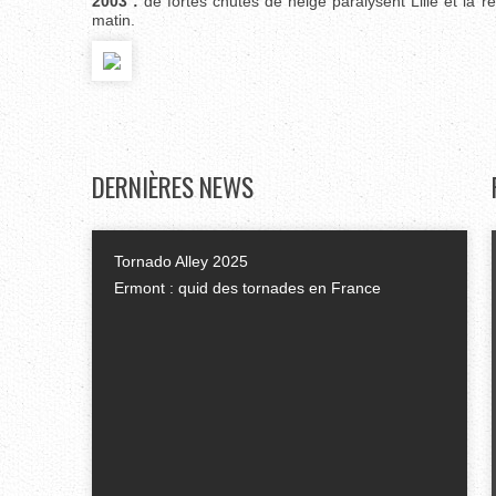
2003 :
de fortes chutes de neige paralysent Lille et la ré
matin.
DERNIÈRES
NEWS
Tornado Alley 2025
Ermont : quid des tornades en France