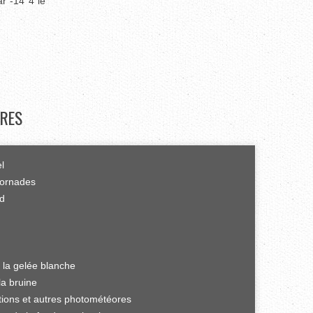
ar -14°4 le
RES
el
tornades
rd
 la gelée blanche
la bruine
ations et autres photométéores