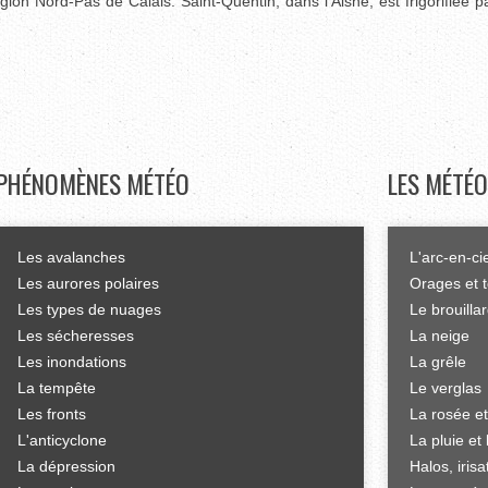
gion Nord-Pas de Calais. Saint-Quentin, dans l'Aisne, est frigorifiée p
PHÉNOMÈNES
MÉTÉO
LES
MÉTÉO
Les avalanches
L'arc-en-ci
Les aurores polaires
Orages et 
Les types de nuages
Le brouilla
Les sécheresses
La neige
Les inondations
La grêle
La tempête
Le verglas
Les fronts
La rosée et
L'anticyclone
La pluie et 
La dépression
Halos, iris