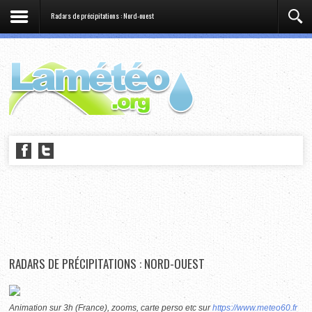
Radars de précipitations : Nord-ouest
RADARS DE PRÉCIPITATIONS : NORD-OUEST
Animation sur 3h (France), zooms, carte perso etc sur
https://www.meteo60.fr