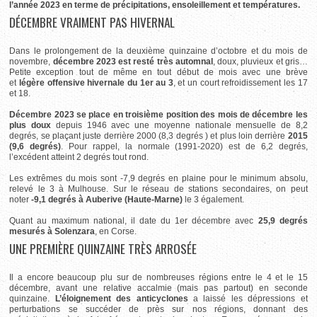
l’année 2023 en terme de précipitations, ensoleillement et températures.
DÉCEMBRE VRAIMENT PAS HIVERNAL
Dans le prolongement de la deuxième quinzaine d’octobre et du mois de
novembre,
décembre 2023 est resté très automnal
, doux, pluvieux et gris…
Petite exception tout de même en tout début de mois avec une brève
et
légère offensive hivernale du 1er au 3
, et un court refroidissement les 17
et 18.
Décembre 2023 se place en troisième position des mois de décembre les
plus doux
depuis 1946 avec une moyenne nationale mensuelle de 8,2
degrés, se plaçant juste derrière 2000 (8,3 degrés ) et plus loin derrière
2015
(9,6 degrés)
. Pour rappel, la normale (1991-2020) est de 6,2 degrés,
l’excédent atteint 2 degrés tout rond.
Les extrêmes du mois sont -7,9 degrés en plaine pour le minimum absolu,
relevé le 3 à
Mulhouse. Sur le réseau de stations secondaires, on peut
noter
-9,1 degrés à
Auberive
(Haute-Marne)
le 3 également.
Quant au maximum national, il date du 1er décembre avec
25,9 degrés
mesurés à
Solenzara
, en Corse.
UNE PREMIÈRE QUINZAINE TRÈS ARROSÉE
Il a encore beaucoup plu sur de nombreuses régions entre le 4 et le 15
décembre, avant une relative accalmie (mais pas partout) en seconde
quinzaine.
L’éloignement des anticyclones
a laissé les dépressions et
perturbations se succéder de près sur nos régions, donnant des