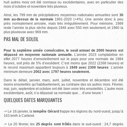
huit autres mois ont été normaux ou excédentaires, avec en particulier des
mois d’octobre et novembre très pluvieux.
Ainsi, les 799 mm de précipitations moyennes nationales annuelles sont
30
mm au-dessus de la normale
1991-2020 (+4%). Une année donc à peu
près normalement arrosée, mais très irrégulièrement. Pour mémoire, 1989
reste l’année la plus sèche depuis 1946 avec 550 mm seulement, et 1960 la
plus pluvieuse avec 969 mm.
PAS MAL DE SOLEIL
Pour la septième année consécutive, le seuil annuel de 2000 heures est
dépassé en moyenne nationale annuelle.
L’année 2023 comptabilise en
effet 2077 heures d’ensoleillement sur le pays pour une normale de 1984
heures, soit près de 5% d’excédent. C’est moins que 2022 (2268 heures) et
le record maximum appartient toujours à
1949 avec 2309 heures
. L’année
minimum demeure
2002 avec 1797 heures seulement.
Dans le détail, janvier, mars, avril, juillet, novembre et décembre ont été
moins ensoleillés qu’habituellement, au contraire des six autres mois. Février,
mai, juin, septembre et octobre ont été bien voire très ensoleillés. L’autre mois
excédentaire, août, n’a dépassé sa normale que… d’une heure !
QUELQUES DATES MARQUANTES
-> Le 16 janvier, la
tempête Gérard
frappe les régions du nord-ouest, jusqu’à
163 km/h à
Carteret.
-> Le 20 février, les
25 degrés sont frôlés
dans le sud-ouest : 24,7 degrés