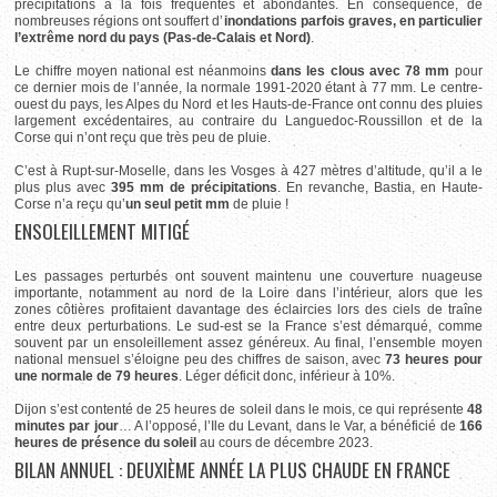
précipitations à la fois fréquentes et abondantes. En conséquence, de
nombreuses régions ont souffert d’
inondations parfois graves, en particulier
l’extrême nord du pays (Pas-de-Calais et Nord)
.
Le chiffre moyen national est néanmoins
dans les clous avec 78 mm
pour
ce dernier mois de l’année, la normale 1991-2020 étant à 77 mm. Le centre-
ouest du pays, les Alpes du Nord et les Hauts-de-France ont connu des pluies
largement excédentaires, au contraire du Languedoc-Roussillon et de la
Corse qui n’ont reçu que très peu de pluie.
C’est à
Rupt-sur-Moselle, dans les Vosges à 427 mètres d’altitude, qu’il a le
plus plus avec
395 mm de précipitations
. En revanche,
Bastia, en Haute-
Corse n’a reçu qu’
un seul petit mm
de pluie !
ENSOLEILLEMENT MITIGÉ
Les passages perturbés ont souvent maintenu une couverture nuageuse
importante, notamment au nord de la Loire dans l’intérieur, alors que les
zones côtières profitaient davantage des éclaircies lors des ciels de traîne
entre deux perturbations. Le sud-est se la France s’est démarqué, comme
souvent par un ensoleillement assez généreux. Au final, l’ensemble moyen
national mensuel s’éloigne peu des chiffres de saison, avec
73 heures pour
une normale de 79 heures
. Léger déficit donc, inférieur à 10%.
Dijon
s’est contenté de 25 heures de soleil dans le mois, ce qui représente
48
minutes par jour
… A l’opposé, l’Ile du Levant, dans le Var, a bénéficié de
166
heures de présence du soleil
au cours de décembre 2023.
BILAN ANNUEL : DEUXIÈME ANNÉE LA PLUS CHAUDE EN FRANCE