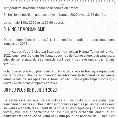
Température moyenne annuelle nationale en France
En troisième position, nous retrouvons l'année 2020 avec 13,76 degrés.
La normale 1991-2020 est à 12,66 degrés.
EL NINO ET VOLCANISME
Deux phénomènes ont boosté le thermomètre mondial et donc également
français en 2023 :
-> la vapeur d'eau émise par l'explosion du volcan Hunga Tunga mi-janvier
2022, emprisonnée dans les hautes couches de l'atmosphère, puissant gaz à
effet de serre naturel. Ses impacts vont peu à peu s'estomper d'ici 2 ans
environ.
-> la mise en place du phénomène El Nino dans l'océan Pacifique équatorial,
courants d'eau chaude augmentant sensiblement la température moyenne
terrestre lors de ses apparitions. Prévu en recul dès le printemps prochain, il
devrait avoir moins d'impacts en 2024.
UN PEU PLUS DE PLUIE EN 2023
La sécheresse estivale, parfois difficile sur la moitié sud, n’apparait pas
franchement sur les chiffres nationaux, gommés par les pluies de juillet-août
souvent excédentaires au nord de la Loire, et les orages de juin. Les mois de
février, avril, mai et septembre ont été plus secs qu’habituellement, et en
particulier
février avec seulement 17 mm
pour une normale de 55 mm. Les