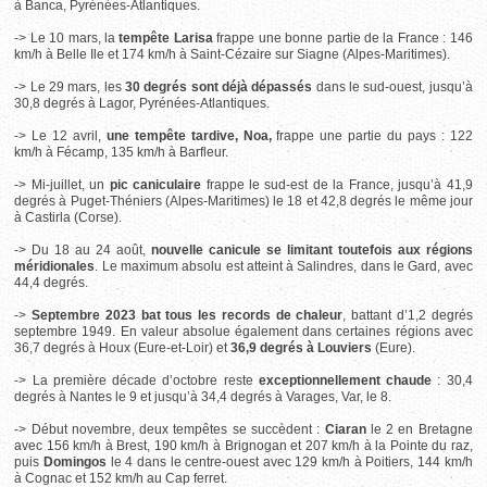
à
Banca, Pyrénées-Atlantiques.
-> Le 10 mars, la
tempête Larisa
frappe une bonne partie de la France : 146
km/h à Belle Ile et 174 km/h à
Saint-Cézaire sur Siagne
(Alpes-Maritimes).
-> Le 29 mars, les
30 degrés sont déjà dépassés
dans le sud-ouest, jusqu’à
30,8 degrés à
Lagor, Pyrénées-Atlantiques.
-> Le 12 avril,
une tempête tardive, Noa,
frappe une partie du pays : 122
km/h à
Fécamp, 135 km/h à Barfleur.
-> Mi-juillet, un
pic caniculaire
frappe le sud-est de la France, jusqu’à 41,9
degrés à Puget-Théniers (Alpes-Maritimes) le 18 et 42,8 degrés le même jour
à
Castirla
(Corse).
-> Du 18 au 24 août,
nouvelle canicule se limitant toutefois aux régions
méridionales
. Le maximum absolu est atteint à
Salindres, dans le Gard, avec
44,4 degrés.
->
Septembre 2023 bat tous les records de chaleur
, battant d’1,2 degrés
septembre 1949. En valeur absolue également dans certaines régions avec
36,7 degrés à
Houx
(Eure-et-Loir) et
36,9 degrés à Louviers
(Eure).
-> La première décade d’octobre reste
exceptionnellement chaude
: 30,4
degrés à Nantes le 9 et jusqu’à 34,4 degrés à
Varages, Var, le 8.
-> Début novembre, deux tempêtes se succèdent :
Ciaran
le 2 en Bretagne
avec 156 km/h à Brest, 190 km/h à
Brignogan
et 207 km/h à la Pointe du raz,
puis
Domingos
le 4 dans le centre-ouest avec 129 km/h à Poitiers, 144 km/h
à
Cognac
et 152 km/h au Cap ferret.