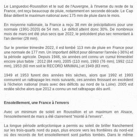
Le Languedoc-Roussillon et le sud de l'Auvergne, à l'inverse du reste de la
France, ont reçu beaucoup de pluie, notamment en seconde décade. Le Cap
Béar détient le maximum national avec 175 mm de pluie dans le mois.
En moyenne nationale, la France a reçu 38 mm de précipitations pour une
normale (1991-2020) de 54 mm. Le déficit atteint donc 30%. De nombreux
mois de mars ont été plus secs que 2022, le précédent plus sec remontant à
l'an dernier (28 mm).
Sur le premier trimestre 2022, il est tombé 113 mm de pluie en France pour
une normale de 177 mm. Un important déficit pour démarrer l'année (-36%) et
la période agricole. Depuis 1946, six années ont connu un cumul trimestriel
encore plus faible : 2012 (84 mm), 2005 (110 mm), 1993 (76 mm), 1992 (112
mm), 1953 (60 mm soit le RECORD MINIMAL) et 1949 (83 mm).
1949 et 1953 furent des années très sèches, alors que 1992 et 1993
connurent un rattrapage les mois suivants, ces années finissant en excédent
à l'échelon national (mais avec des déficits au nord de la Loire). 2005 est
restée sèche alors que 2012 a connu un net rattrapage dès avril.
Ensoleillement, une France à l'envers
Avec un minimum de soleil en Roussillon et un maximum en Alsace,
l'ensoleillement de mars a été clairement "monté à l'envers".
La longue période anticyclonique a permis au soleil de briller franchement
sur les trois-quarts nord du pays, plus encore vers les frontières du nord-est
où des records de fort ensoleillement sont parfois tombés. Dans le même