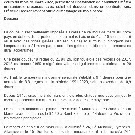
cours du mois de mars 2022, permettant l'installation de conditions météo
printanières précoces avec soleil et douceur dans un contexte sec.
Frédéric Decker revient sur la climatologie du mois passé.
Douceur
La douceur s'est nettement imposée au cours de ce mois de mars sur notre
pays en dehors d'une période plus ou moins fraîche du 6 au 15 (surtout du 6
au 8 avec des fortes gelées jusqu'en plaine) et surtout un plongeon des
températures le 31 mars par le nord. Les gelées ont été moins nombreuses
qu'à l'accoutumée.
Une belle douceur a régné du 21 au 29, loin toutefois des records de 2017,
2012 ou encore 1989 malgré des valeurs régulièrement supérieures à 20
degrés.
Au final, la température moyenne nationale s'établit à 9,7 degrés pour une
normale de 8,8 degrés sur la période 1991-2020, soit un excédent de 0,9
degré.
Depuis 1946, onze mois de mars ont été plus chauds que cette année, le
record appartenant à mars 2017 et ses 10,8 degrés de moyenne.
Le minimum national en plaine a été atteint à Mourmelon-le-Grand, dans la
Marne, avec -9,5 degrés le 6 (-7,8 à Saint-Etienne et -7,4 degrés à Vichy pour
les stations principales).
Le record de chaleur de mars 2022 a culminé à 26,1 à Mendive, Pyrénées-
Atlantiques, le 15. Sur les stations plus importantes, il a fait jusqu'à 24,1