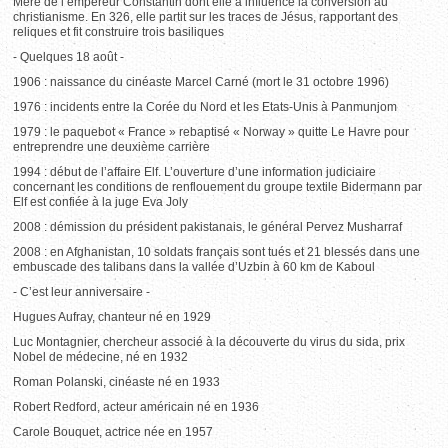
Mère de l’empereur Constantin dont elle a influencé la conversion au
christianisme. En 326, elle partit sur les traces de Jésus, rapportant des
reliques et fit construire trois basiliques
- Quelques 18 août -
1906 : naissance du cinéaste Marcel Carné (mort le 31 octobre 1996)
1976 : incidents entre la Corée du Nord et les Etats-Unis à Panmunjom
1979 : le paquebot « France » rebaptisé « Norway » quitte Le Havre pour
entreprendre une deuxième carrière
1994 : début de l’affaire Elf. L’ouverture d’une information judiciaire
concernant les conditions de renflouement du groupe textile Bidermann par
Elf est confiée à la juge Eva Joly
2008 : démission du président pakistanais, le général Pervez Musharraf
2008 : en Afghanistan, 10 soldats français sont tués et 21 blessés dans une
embuscade des talibans dans la vallée d’Uzbin à 60 km de Kaboul
- C’est leur anniversaire -
Hugues Aufray, chanteur né en 1929
Luc Montagnier, chercheur associé à la découverte du virus du sida, prix
Nobel de médecine, né en 1932
Roman Polanski, cinéaste né en 1933
Robert Redford, acteur américain né en 1936
Carole Bouquet, actrice née en 1957