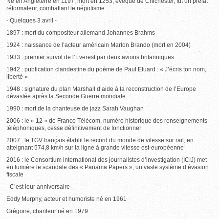
Né en Angleterre en 1197, mort en 1253, évêque de Chichester, fut un prélat
réformateur, combattant le népotisme.
- Quelques 3 avril -
1897 : mort du compositeur allemand Johannes Brahms
1924 : naissance de l’acteur américain Marlon Brando (mort en 2004)
1933 : premier survol de l’Everest par deux avions britanniques
1942 : publication clandestine du poème de Paul Eluard : « J’écris ton nom,
liberté »
1948 : signature du plan Marshall d’aide à la reconstruction de l’Europe
dévastée après la Seconde Guerre mondiale
1990 : mort de la chanteuse de jazz Sarah Vaughan
2006 : le « 12 » de France Télécom, numéro historique des renseignements
téléphoniques, cesse définitivement de fonctionner
2007 : le TGV français établit le record du monde de vitesse sur rail, en
atteignant 574,8 km/h sur la ligne à grande vitesse est-européenne
2016 : le Consortium international des journalistes d’investigation (ICIJ) met
en lumière le scandale des « Panama Papers », un vaste système d’évasion
fiscale
- C’est leur anniversaire -
Eddy Murphy, acteur et humoriste né en 1961
Grégoire, chanteur né en 1979