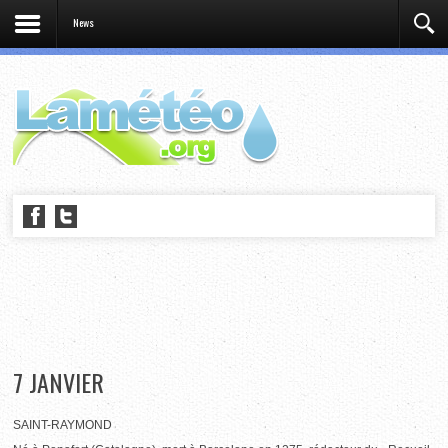
News
7 JANVIER
SAINT-RAYMOND