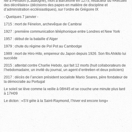
Né à Penafort (Catalogne), mort à Barcelone en 1275, rédacteur du «Recueil
des décrétales» (décisions des papes en matière de discipline et
d’administration ecclésiastiques), sur l’ordre de Grégoire IX
- Quelques 7 janvier -
1715 : mort de Fénelon, archevêque de Cambrai
1927 : première communication téléphonique entre Londres et New York
1957 : début de la bataille d’Alger
1979 : chute du régime de Pol Pot au Cambodge
1989 : mort de Hiro-Hito, empereur du Japon depuis 1926. Son fils Ahikito lui
succède
2015 : attentat contre Charlie Hebdo, qui fait 12 morts (huit collaborateurs de
l’hebdomadaire, un invité du journal, un agent d’entretien et deux policiers)
2017 : décès de l’ancien président socialiste Mario Soares, père fondateur de
la démocratie au Portugal
Le soleil se lève comme la veille à 08H45 et se couche une minute plus tard
à 17H09
Le dicton : «S’il gèle à la Saint-Raymond, l’hiver est encore long»