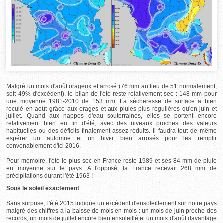
Malgré un mois d'août orageux et arrosé (76 mm au lieu de 51 normalement,
soit 49% d'excédent), le bilan de l'été reste relativement sec : 148 mm pour
une moyenne 1981-2010 de 153 mm. La sécheresse de surface a bien
reculé en août grâce aux orages et aux pluies plus régulières qu'en juin et
juillet. Quand aux nappes d'eau souterraines, elles se portent encore
relativement bien en fin d'été, avec des niveaux proches des valeurs
habituelles ou des déficits finalement assez réduits. Il faudra tout de même
espérer un automne et un hiver bien arrosés pour les remplir
convenablement d'ici 2016.
Pour mémoire, l'été le plus sec en France reste 1989 et ses 84 mm de pluie
en moyenne sur le pays. A l'opposé, la France recevait 268 mm de
précipitations durant l'été 1963 !
Sous le soleil exactement
Sans surprise, l'été 2015 indique un excédent d'ensoleillement sur notre pays
malgré des chiffres à la baisse de mois en mois : un mois de juin proche des
records, un mois de juillet encore bien ensoleillé et un mois d'août davantage