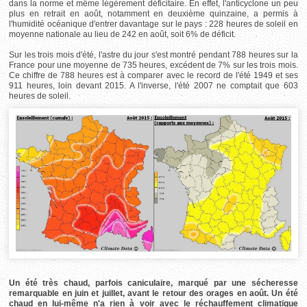
dans la norme et même légèrement déficitaire. En effet, l'anticyclone un peu
plus en retrait en août, notamment en deuxième quinzaine, a permis à
l'humidité océanique d'entrer davantage sur le pays : 228 heures de soleil en
moyenne nationale au lieu de 242 en août, soit 6% de déficit.
Sur les trois mois d'été, l'astre du jour s'est montré pendant 788 heures sur la
France pour une moyenne de 735 heures, excédent de 7% sur les trois mois.
Ce chiffre de 788 heures est à comparer avec le record de l'été 1949 et ses
911 heures, loin devant 2015. A l'inverse, l'été 2007 ne comptait que 603
heures de soleil.
Un été très chaud, parfois caniculaire, marqué par une sécheresse
remarquable en juin et juillet, avant le retour des orages en août. Un été
chaud en lui-même n'a rien à voir avec le réchauffement climatique