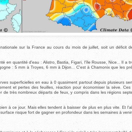
ionale sur la France au cours du mois de juillet, soit un déficit 
en quantité d'eau : Alistro, Bastia, Figari, l'île Rousse, Nice... Il a t
gne : 5 mm à Troyes, 6 mm à Dijon... C'est à Chamonix que les préc
rves superficielles en eau à 0 quasiment partout depuis plusieurs se
sement et pertes des feuilles, réaction pour économiser la sève. Ces 
er de très nombreux départs de feux, y compris dans les régions septe
en à ce jour. Mais elles tendent à baisser de plus en plus vite. Et l
 surface risque fort de gagner en profondeur dans les semaines à venir