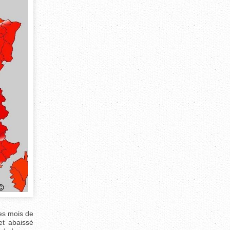
des mois de
et abaissé