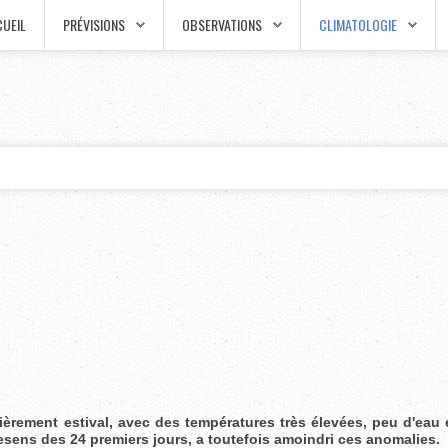
UEIL
PRÉVISIONS
OBSERVATIONS
CLIMATOLOGIE
ulièrement estival, avec des températures très élevées, peu d'eau
esens des 24 premiers jours, a toutefois amoindri ces anomalies.