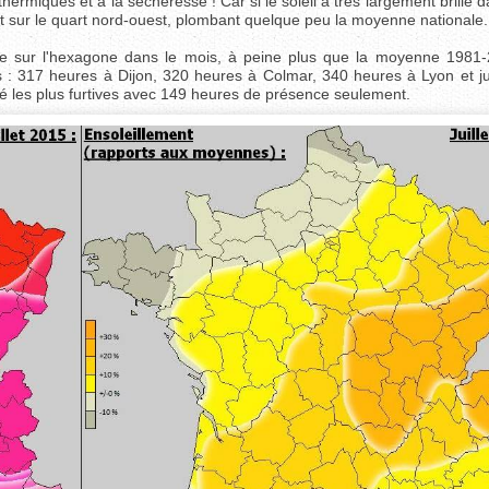
rmiques et à la sécheresse ! Car si le soleil a très largement brillé da
nt sur le quart nord-ouest, plombant quelque peu la moyenne nationale.
ne sur l'hexagone dans le mois, à peine plus que la moyenne 1981
ts : 317 heures à Dijon, 320 heures à Colmar, 340 heures à Lyon et j
 été les plus furtives avec 149 heures de présence seulement.