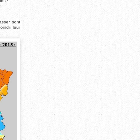
uds !
asser sont
oindri leur