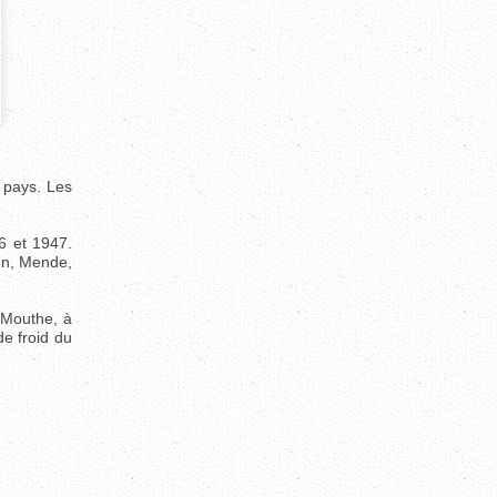
 pays. Les
6 et 1947.
un, Mende,
 Mouthe, à
de froid du