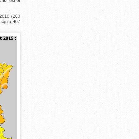
ns l'est et
-2010 (260
usqu'à 407