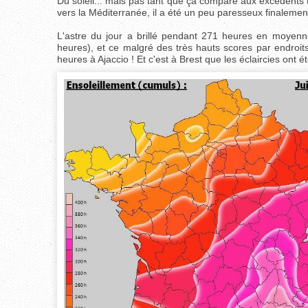
Du soleil... mais pas tant que ça comparé aux excédents the
vers la Méditerranée, il a été un peu paresseux finaleme
L'astre du jour a brillé pendant 271 heures en moyen
heures), et ce malgré des très hauts scores par endroi
heures à Ajaccio ! Et c'est à Brest que les éclaircies ont