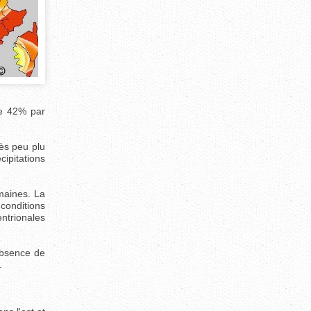
de 42% par
rès peu plu
ipitations
maines. La
conditions
ntrionales
'absence de
.