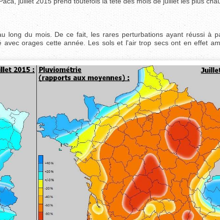
, juillet 2015 prend toutefois la tête des mois de juillet les plus cha
u long du mois. De ce fait, les rares perturbations ayant réussi à p
mé avec orages cette année. Les sols et l'air trop secs ont en effet am