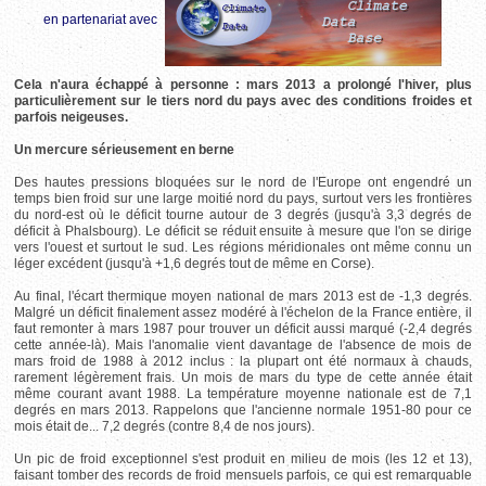
en partenariat avec
Cela n'aura échappé à personne : mars 2013 a prolongé l'hiver, plus
particulièrement sur le tiers nord du pays avec des conditions froides et
parfois neigeuses.
Un mercure sérieusement en berne
Des hautes pressions bloquées sur le nord de l'Europe ont engendré un
temps bien froid sur une large moitié nord du pays, surtout vers les frontières
du nord-est où le déficit tourne autour de 3 degrés (jusqu'à 3,3 degrés de
déficit à Phalsbourg). Le déficit se réduit ensuite à mesure que l'on se dirige
vers l'ouest et surtout le sud. Les régions méridionales ont même connu un
léger excédent (jusqu'à +1,6 degrés tout de même en Corse).
Au final, l'écart thermique moyen national de mars 2013 est de -1,3 degrés.
Malgré un déficit finalement assez modéré à l'échelon de la France entière, il
faut remonter à mars 1987 pour trouver un déficit aussi marqué (-2,4 degrés
cette année-là). Mais l'anomalie vient davantage de l'absence de mois de
mars froid de 1988 à 2012 inclus : la plupart ont été normaux à chauds,
rarement légèrement frais. Un mois de mars du type de cette année était
même courant avant 1988. La température moyenne nationale est de 7,1
degrés en mars 2013. Rappelons que l'ancienne normale 1951-80 pour ce
mois était de... 7,2 degrés (contre 8,4 de nos jours).
Un pic de froid exceptionnel s'est produit en milieu de mois (les 12 et 13),
faisant tomber des records de froid mensuels parfois, ce qui est remarquable