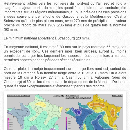
Relativement faibles vers les frontières du nord-est où l'air sec et froid a
stagné la majeure partie du mois, les quantités de pluie ont, au contraire, été
importantes sur les régions méridionales, au plus près des basses pressions
situées souvent entre le golfe de Gascogne et la Méditerranée. C'est à
Solenzara qu'il a le plus plu en mars, avec 270 mm de précipitations, valeur
proche du record de mars 1969 (286 mm) et plus de quatre fois la normale
(63 mm).
Le minimum national appartient à Strasbourg (23 mm).
En moyenne national, il est tombé 80 mm sur le pays (normale 55 mm), soit
un excédent de 45%. Ces derniers mois, bien arrosés, auront au moins
permis de recharger très largement les nappes phréatiques, mises à mal ces
dernières années par des périodes sèches récurrentes.
Outre la pluie, il a neigé fréquemment sur un large tiers nord-est, surtout du
nord de la Bretagne à la frontière belge entre le 10 et le 13 mars. On a alors
mesuré 18 cm à Roissy, 27 cm à Caen, 50 cm à Valognes (près de
Cherbourg) et 60 cm localement dans le département de la Manche. De telles
quantités sont exceptionnelles et établissent parfois des records.