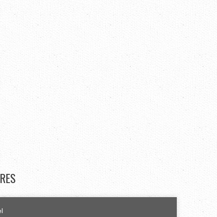
RES
el