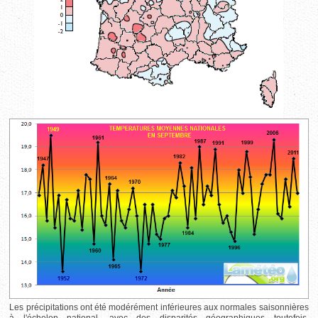
Les précipitations ont été modérément inférieures aux normales saisonnières
à l'échelon national, avec des disparités géographiques toutefois.