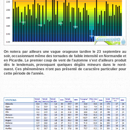
On notera par ailleurs une vague orageuse tardive le 23 septembre au
soir, occasionnant même des tornades de faible intensité en Normandie et
en Picardie. Le premier coup de vent de l'automne s'est d'ailleurs produit
dès le lendemain, provoquant quelques dégâts mineurs dans le nord-
ouest. Ces phénomènes n'ont pas présenté de caractère particulier pour
cette période de l'année.
En dehors d'une sécheresse s'atténuant, mais persistante tout de même
et d'un assez bon ensoleillement, le mois de septembre 2012 est resté
très proche des conditions météo habituellement rencontrées au début de
l'automne.