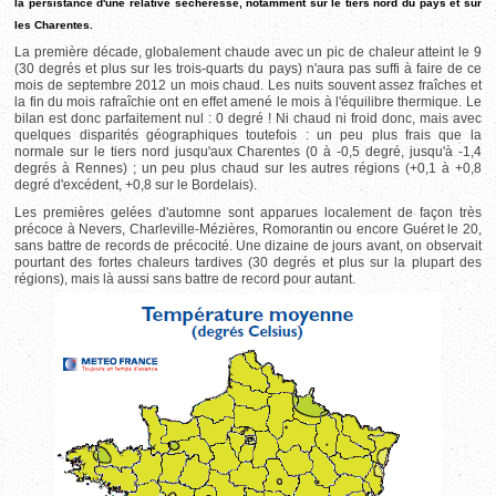
la persistance d'une relative sécheresse, notamment sur le tiers nord du pays et sur
les Charentes.
La première décade, globalement chaude avec un pic de chaleur atteint le 9
(30 degrés et plus sur les trois-quarts du pays) n'aura pas suffi à faire de ce
mois de septembre 2012 un mois chaud. Les nuits souvent assez fraîches et
la fin du mois rafraîchie ont en effet amené le mois à l'équilibre thermique. Le
bilan est donc parfaitement nul : 0 degré ! Ni chaud ni froid donc, mais avec
quelques disparités géographiques toutefois : un peu plus frais que la
normale sur le tiers nord jusqu'aux Charentes (0 à -0,5 degré, jusqu'à -1,4
degrés à Rennes) ; un peu plus chaud sur les autres régions (+0,1 à +0,8
degré d'excédent, +0,8 sur le Bordelais).
Les premières gelées d'automne sont apparues localement de façon très
précoce à Nevers, Charleville-Mézières, Romorantin ou encore Guéret le 20,
sans battre de records de précocité. Une dizaine de jours avant, on observait
pourtant des fortes chaleurs tardives (30 degrés et plus sur la plupart des
régions), mais là aussi sans battre de record pour autant.