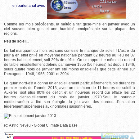
en partenariat avec
Comme les mois précédents, la météo a fait grise-mine en janvier avec un
ciel souvent bien gris et une humidité omniprésente sur la plupart des
régions.
Peu de soleil...
Le fait marquant du mois est sans conteste le manque de soleil ! L'astre du
jour a en effet brillé en moyenne nationale pendant 62 heures au lieu de 87
heures habituellement, soit 29% de déficit. On se rapproche même du record
de faible ensoleillement détenu par janvier 1955 (56 heures). Et depuis 1946,
seuls quatre mois de janvier ont été moins ensoleillés que cette année sur
l'hexagone : 1948, 1955, 2001 et 2004.
Le quart nord-est a connu un ensoleillement particulièrement faible durant ce
premier mois de l'année 2013, avec un minimum de 11 heures de soleil à
Auxerre, soit plus 80% de déficit et un nouveau record qui efface les 22
heures d'ensoleillement du mois de janvier 1970.Seul le pourtour
méditerranéen a tiré son épingle du jeu avec des durées d'insolation
légèrement supérieures aux normales saisonnières.
(c) Astrid Neveu - Global Climate Data Base