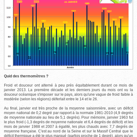
Quid des thermomètres ?
Froid et douceur ont alterné à peu près équitablement durant ce mois de
janvier 2013. La première décade et les derniers jours du mois ont vu la
douceur océanique s'imposer sur le pays, alors qu'une vague de froid faible à
modérée (selon les régions) déferlait entre le 14 et le 26.
Au final, janvier est très proche de la moyenne saisonnière, avec un déficit
moyen national de 0,2 degré par rapport à la normale 1981-2010 (4,9 degrés
de moyenne nationale au lieu de 5,1 degrés). Pour mémoire, janvier 1963 fut
le plus froid (-1,3 degrés de moyenne nationale et 6,4 degrés de déficit) et les
mois de janvier 1988 et 2007 à égalité, les plus chauds avec 7,7 degrés de
moyenne française. C'est au nord de la Seine et sur le Massif Central que le
déficit thermique a été le plus marqué (parfois proche de 1 degré), alors qu'un